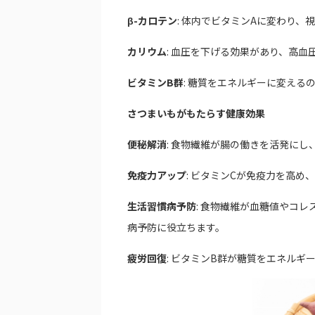
β-カロテン
: 体内でビタミンAに変わり
カリウム
: 血圧を下げる効果があり、高血
ビタミンB群
: 糖質をエネルギーに変える
さつまいもがもたらす健康効果
便秘解消
: 食物繊維が腸の働きを活発にし
免疫力アップ
: ビタミンCが免疫力を高
生活習慣病予防
: 食物繊維が血糖値やコ
病予防に役立ちます。
疲労回復
: ビタミンB群が糖質をエネルギ